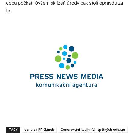
dobu počkat. Ovšem sklizeň úrody pak stojí opravdu za
to.
TAGY
cena za PR článek
Generování kvalitních zpětných odkazů