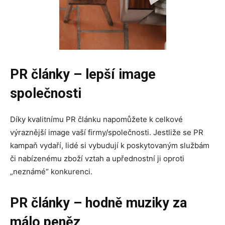
PR články –
lepší image
společnosti
Díky kvalitnímu PR článku napomůžete k celkové
výraznější image vaší firmy/společnosti. Jestliže se PR
kampaň vydaří, lidé si vybudují k poskytovaným službám
či nabízenému zboží vztah a upřednostní ji oproti
„neznámé“ konkurenci.
PR články – h
odně muziky za
málo peněz