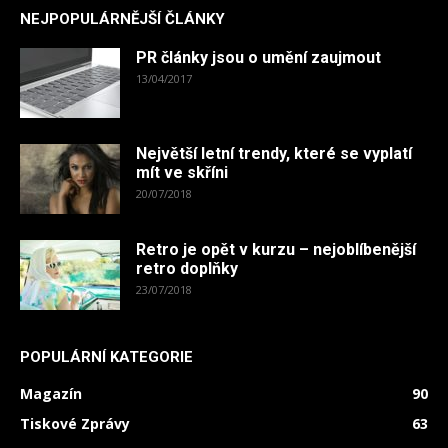
NEJPOPULÁRNĚJŠÍ ČLÁNKY
PR články jsou o umění zaujmout
13/04/2017
Největší letní trendy, které se vyplatí
mít ve skříni
20/07/2018
Retro je opět v kurzu – nejoblíbenější
retro doplňky
23/07/2018
POPULÁRNÍ KATEGORIE
Magazín
90
Tiskové Zprávy
63