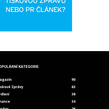
OPULÁRNÍ KATEGORIE
agazín
90
iskové Zprávy
63
ydlení
38
inance
34
právy
26