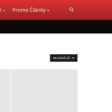
í
Promo Články
NEJNOVĚJŠÍ