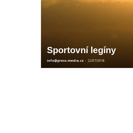
Sportovní legíny
info@press-media.cz
-
22/07/2018