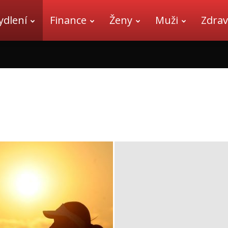
ydlení
Finance
Ženy
Muži
Zdrav