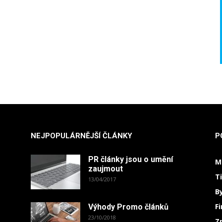
NEJPOPULÁRNĚJŠÍ ČLÁNKY
P
PR články jsou o umění
M
zaujmout
T
13/04/2017
B
F
Výhody Promo článků
23/10/2018
Z