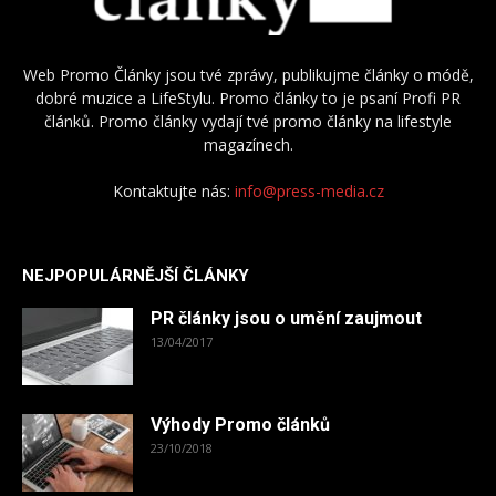
Web Promo Články jsou tvé zprávy, publikujme články o módě,
dobré muzice a LifeStylu. Promo články to je psaní Profi PR
článků. Promo články vydají tvé promo články na lifestyle
magazínech.
Kontaktujte nás:
info@press-media.cz
NEJPOPULÁRNĚJŠÍ ČLÁNKY
PR články jsou o umění zaujmout
13/04/2017
Výhody Promo článků
23/10/2018