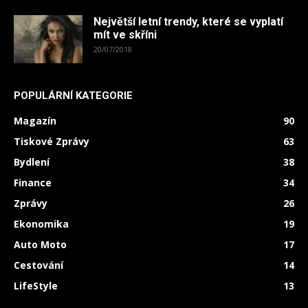
Největší letní trendy, které se vyplatí
mít ve skříni
20/07/2018
POPULÁRNÍ KATEGORIE
Magazín
90
Tiskové Zprávy
63
Bydlení
38
Finance
34
Zprávy
26
Ekonomika
19
Auto Moto
17
Cestování
14
LifeStyle
13