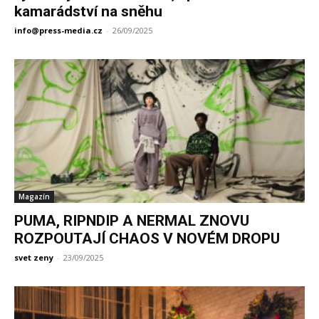
kamarádství na sněhu
info@press-media.cz
-
26/09/2025
Magazín
PUMA, RIPNDIP A NERMAL ZNOVU
ROZPOUTAJÍ CHAOS V NOVÉM DROPU
svet zeny
-
23/09/2025