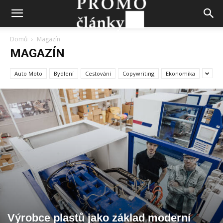
Domů
Magazín
MAGAZÍN
Auto Moto
Bydlení
Cestování
Copywriting
Ekonomika
Výrobce plastů jako základ moderní