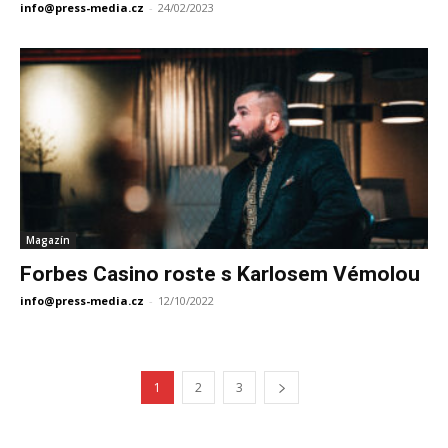
info@press-media.cz
-
24/02/2023
Magazín
Forbes Casino roste s Karlosem Vémolou
info@press-media.cz
-
12/10/2022
1
2
3