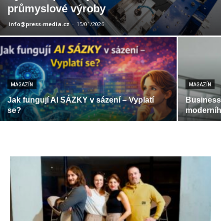
průmyslové výroby
info@press-media.cz
-
15/01/2026
MAGAZÍN
MAGAZÍN
Jak fungují AI SÁZKY v sázení – Vyplatí
Business
se?
moderníh