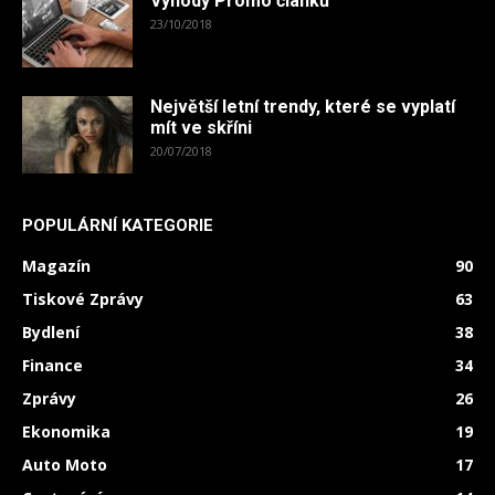
Výhody Promo článků
23/10/2018
Největší letní trendy, které se vyplatí
mít ve skříni
20/07/2018
POPULÁRNÍ KATEGORIE
Magazín
90
Tiskové Zprávy
63
Bydlení
38
Finance
34
Zprávy
26
Ekonomika
19
Auto Moto
17