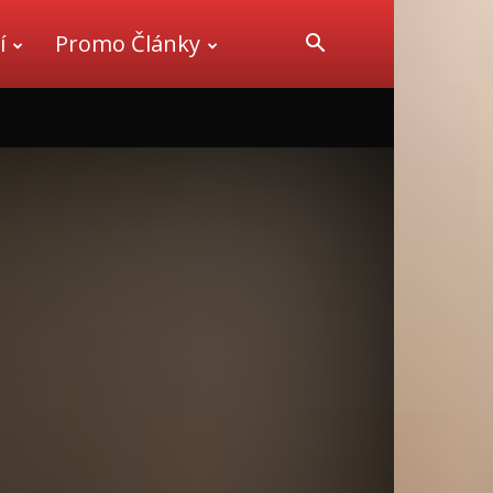
í
Promo Články