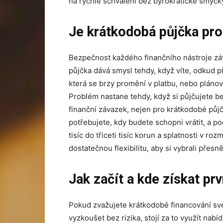
na rychlé schválení bez byrokratické smyčk
Je krátkodobá půjčka pro
Bezpečnost každého finančního nástroje záv
půjčka dává smysl tehdy, když víte, odkud p
která se brzy promění v platbu, nebo pláno
Problém nastane tehdy, když si půjčujete bez
finanční závazek, nejen pro krátkodobé půjč
potřebujete, kdy budete schopni vrátit, a pod
tisíc do třiceti tisíc korun a splatnosti v ro
dostatečnou flexibilitu, aby si vybrali přesně 
Jak začít a kde získat pr
Pokud zvažujete krátkodobé financování své
vyzkoušet bez rizika, stojí za to využít nabí