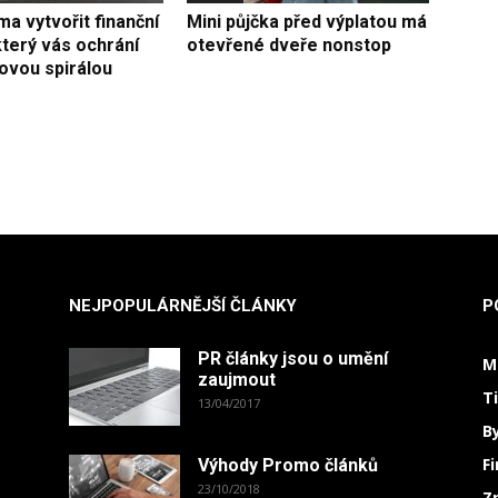
ma vytvořit finanční
Mini půjčka před výplatou má
terý vás ochrání
otevřené dveře nonstop
ovou spirálou
NEJPOPULÁRNĚJŠÍ ČLÁNKY
P
PR články jsou o umění
M
zaujmout
T
13/04/2017
B
F
Výhody Promo článků
23/10/2018
Z