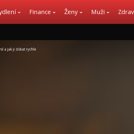
ydlení
Finance
Ženy
Muži
Zdrav
 a jak ji získat rychle