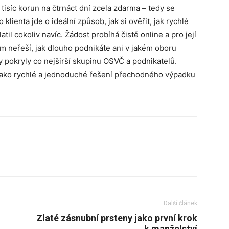
 tisíc korun na čtrnáct dní zcela zdarma – tedy se
lienta jde o ideální způsob, jak si ověřit, jak rychlé
atil cokoliv navíc. Žádost probíhá čistě online a pro její
om neřeší, jak dlouho podnikáte ani v jakém oboru
 pokryly co nejširší skupinu OSVČ a podnikatelů.
jako rychlé a jednoduché řešení přechodného výpadku
Další článek
Zlaté zásnubní prsteny jako první krok
k manželství