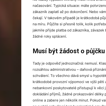
načasování. Typická situace: máte potvrzen
zákazník zaplatí až po dokončení. Nebo vám 
čekají. V takovém případě je krátkodobá půjč
na míru. Půjčíte si přesně tolik, kolik potře
jakmile přijde platba od zákazníka, závaze
žádné roky splácení.
Musí být žádost o půjčku 
Tady je odpověď jednoznačná: nemusí. Klas
rozsáhlou administrativou – daňová přiznání
schválení. To všechno dává smysl u hypoték
krátkodobé provozní výpomoci ve výši pěti až
nebankovní poskytovatelé přistupují k věci j
dokládání příjmů, žádné prokazování délky 
online a zabere jen několik minut. Pokud va