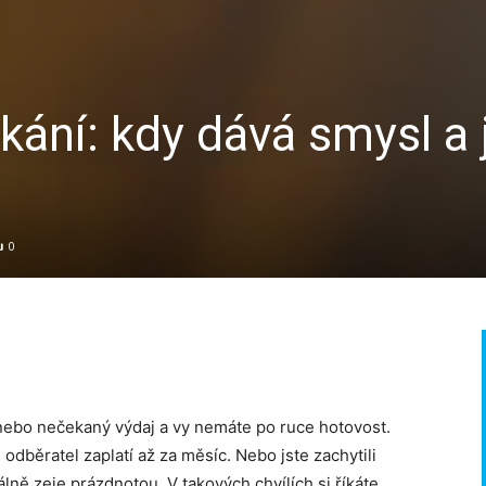
ání: kdy dává smysl a j
0
t nebo nečekaný výdaj a vy nemáte po ruce hotovost.
 odběratel zaplatí až za měsíc. Nebo jste zachytili
ě zeje prázdnotou. V takových chvílích si říkáte,