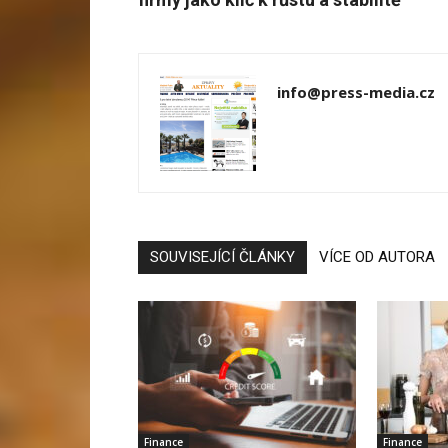
info@press-media.cz
SOUVISEJÍCÍ ČLÁNKY
VÍCE OD AUTORA
Finance
Finance