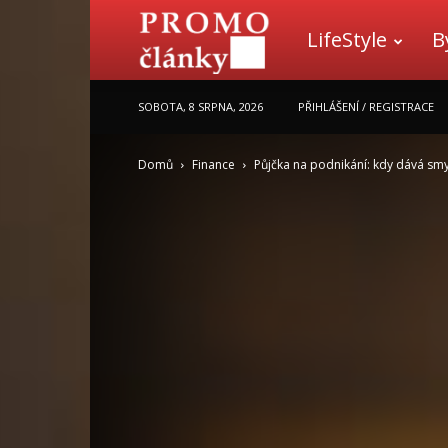
LifeStyle
B
Promo
SOBOTA, 8 SRPNA, 2026
PŘIHLÁŠENÍ / REGISTRACE
články
Domů
Finance
Půjčka na podnikání: kdy dává smysl