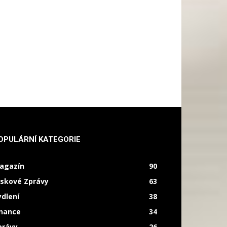
OPULÁRNÍ KATEGORIE
agazín
90
iskové Zprávy
63
ydlení
38
inance
34
právy
26