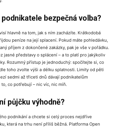
y.
 podnikatele bezpečná volba?
isí hlavně na tom, jak s ním zacházíte. Krátkodobá
řijdou peníze na její splacení. Pokud máte pohledávku,
vaný příjem z dokončené zakázky, pak je vše v pořádku.
 jasné představy o splácení – a to platí pro jakýkoliv
ky. Rozumný přístup je jednoduchý: spočítejte si, co
le toho zvolte výši a délku splatnosti. Limity od pěti
zmezí sedmi až třiceti dnů dávají podnikatelům
to, co potřebují – nic víc, nic míň.
vní půjčku výhodně?
ho podnikání a chcete si celý proces nejdříve
dku, která na trhu není příliš běžná. Platforma Open