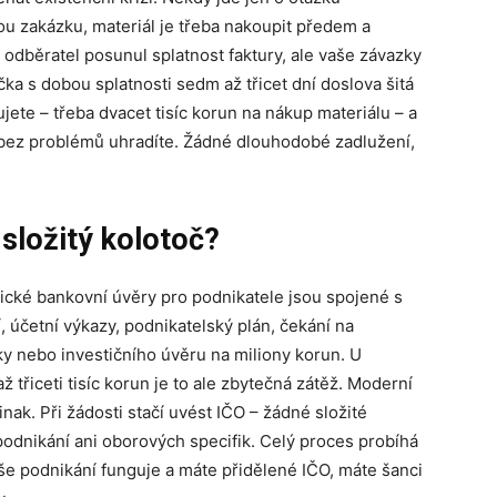
ou zakázku, materiál je třeba nakoupit předem a
odběratel posunul splatnost faktury, ale vaše závazky
ka s dobou splatnosti sedm až třicet dní doslova šitá
bujete – třeba dvacet tisíc korun na nákup materiálu – a
k bez problémů uhradíte. Žádné dlouhodobé zadlužení,
složitý kolotoč?
ické bankovní úvěry pro podnikatele jsou spojené s
, účetní výkazy, podnikatelský plán, čekání na
y nebo investičního úvěru na miliony korun. U
 třiceti tisíc korun je to ale zbytečná zátěž. Moderní
inak. Při žádosti stačí uvést IČO – žádné složité
podnikání ani oborových specifik. Celý proces probíhá
še podnikání funguje a máte přidělené IČO, máte šanci