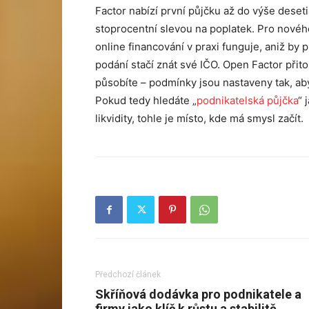
Factor nabízí první půjčku až do výše deseti
stoprocentní slevou na poplatek. Pro nového k
online financování v praxi funguje, aniž by pl
podání stačí znát své IČO. Open Factor přit
působíte – podmínky jsou nastaveny tak, aby
Pokud tedy hledáte „
podnikatelská půjčka
“ 
likvidity, tohle je místo, kde má smysl začít.
Předchozí článek
Skříňová dodávka pro podnikatele a
firmy jako klíč k růstu a stabilitě