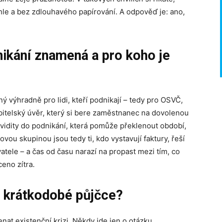
rychle a bez zdlouhavého papírování. A odpověď je: ano,
nikání znamená a pro koho je
ný výhradně pro lidi, kteří podnikají – tedy pro OSVČ,
ebitelský úvěr, který si bere zaměstnanec na dovolenou
kvidity do podnikání, která pomůže překlenout období,
vou skupinou jsou tedy ti, kdo vystavují faktury, řeší
atele – a čas od času narazí na propast mezi tím, co
ceno zítra.
 krátkodobé půjčce?
at existenční krizi. Někdy jde jen o otázku