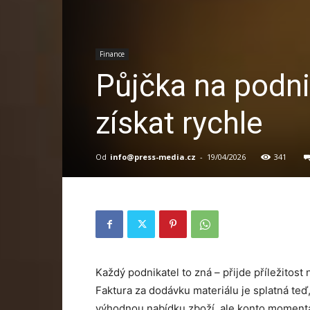
Finance
Půjčka na podnik
získat rychle
Od
info@press-media.cz
-
19/04/2026
341
Každý podnikatel to zná – přijde příležitos
Faktura za dodávku materiálu je splatná teď,
výhodnou nabídku zboží, ale konto momentáln