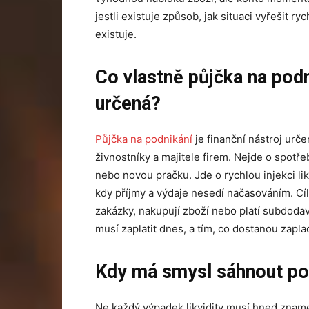
jestli existuje způsob, jak situaci vyřešit 
existuje.
Co vlastně půjčka na pod
určená?
Půjčka na podnikání
je finanční nástroj urče
živnostníky a majitele firem. Nejde o spotř
nebo novou pračku. Jde o rychlou injekci li
kdy příjmy a výdaje nesedí načasováním. Cílo
zakázky, nakupují zboží nebo platí subdodav
musí zaplatit dnes, a tím, co dostanou zapla
Kdy má smysl sáhnout po
Ne každý výpadek likvidity musí hned znamen