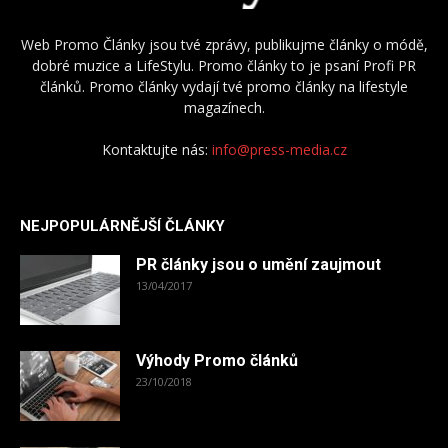
Web Promo Články jsou tvé zprávy, publikujme články o módě,
dobré muzice a LifeStylu. Promo články to je psaní Profi PR
článků. Promo články vydají tvé promo články na lifestyle
magazínech.
Kontaktujte nás:
info@press-media.cz
NEJPOPULÁRNĚJŠÍ ČLÁNKY
PR články jsou o umění zaujmout
13/04/2017
Výhody Promo článků
23/10/2018