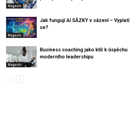
Magazín
Jak fungují AI SÁZKY v sázení – Vyplatí
se?
Magazín
Business coaching jako klíč k úspěchu
moderního leadershipu
Magazín