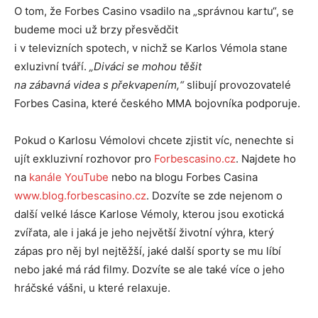
O tom, že Forbes Casino vsadilo na „správnou kartu“, se
budeme moci už brzy přesvědčit
i v televizních spotech, v nichž se Karlos Vémola stane
exluzivní tváří.
„Diváci se mohou těšit
na zábavná videa s překvapením,“
slibují provozovatelé
Forbes Casina, které českého MMA bojovníka podporuje.
Pokud o Karlosu Vémolovi chcete zjistit víc, nenechte si
ujít exkluzivní rozhovor pro
Forbescasino.cz
. Najdete ho
na
kanále YouTube
nebo na blogu Forbes Casina
www.blog.forbescasino.cz
. Dozvíte se zde nejenom o
další velké lásce Karlose Vémoly, kterou jsou exotická
zvířata, ale i jaká je jeho největší životní výhra, který
zápas pro něj byl nejtěžší, jaké další sporty se mu líbí
nebo jaké má rád filmy. Dozvíte se ale také více o jeho
hráčské vášni, u které relaxuje.