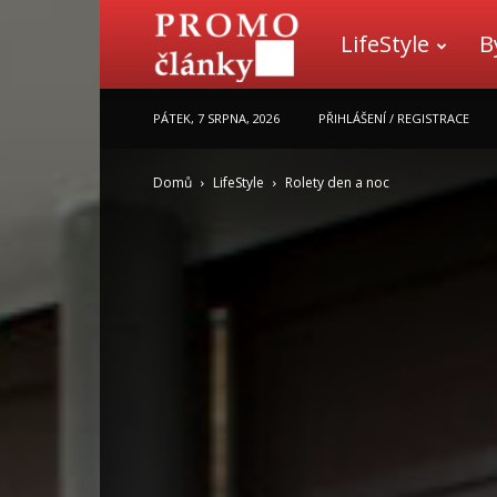
LifeStyle
B
Promo
PÁTEK, 7 SRPNA, 2026
PŘIHLÁŠENÍ / REGISTRACE
články
Domů
LifeStyle
Rolety den a noc