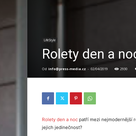
LifeStyle
Rolety den a no
Od
info@press-media.cz
-
02/04/2019
2930
Rolety den a noc
patří mezi nejmodernější ro
jejich jedinečnost?