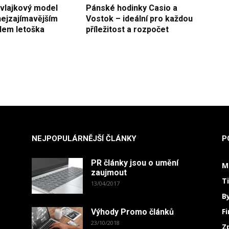
 vlajkový model
Pánské hodinky Casio a
nejzajímavějším
Vostok – ideální pro každou
lem letoška
příležitost a rozpočet
NEJPOPULÁRNĚJŠÍ ČLÁNKY
P
PR články jsou o umění
M
zaujmout
T
13/04/2017
B
F
Výhody Promo článků
23/10/2018
Z