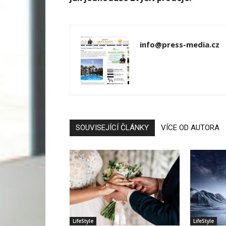
info@press-media.cz
SOUVISEJÍCÍ ČLÁNKY
VÍCE OD AUTORA
LifeStyle
LifeStyle