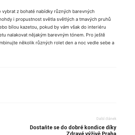
ete vybrat z bohaté nabídky různých barevných
nohdy i propustnost světla světlých a tmavých pruhů
nebo bílou kazetou, pokud by vám však do interiéru
zetu nalakovat nějakým barevným tónem. Pro ještě
ombinujte několik různých rolet den a noc vedle sebe a
Další článek
Dostaňte se do dobré kondice díky
Zdravé výživě Praha