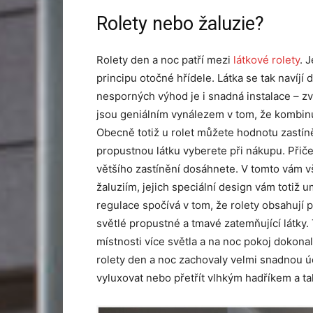
Rolety nebo žaluzie?
Rolety den a noc patří mezi
látkové rolety
. 
principu otočné hřídele. Látka se tak navíj
nesporných výhod je i snadná instalace – zvl
jsou geniálním vynálezem v tom, že kombinuj
Obecně totiž u rolet můžete hodnotu zastíněn
propustnou látku vyberete při nákupu. Přičem
většího zastínění dosáhnete. V tomto vám v
žaluziím, jejich speciální design vám totiž 
regulace spočívá v tom, že rolety obsahují p
světlé propustné a tmavé zatemňující látky
místnosti více světla a na noc pokoj dokona
rolety den a noc zachovaly velmi snadnou úd
vyluxovat nebo přetřít vlhkým hadříkem a ta