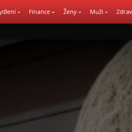
ydlení
Finance
Ženy
Muži
Zdrav