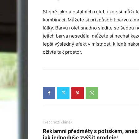
Stejně jako u ostatních rolet, i zde si můž
kombinací. Můžete si přizpůsobit barvu a m
látky. Barvu rolet snadno sladíte se šedou 
jejich barva neseděla, můžete si nechat ka
lepší výsledný efekt v místnosti klidně nak
oživte tak prostor.
Předchozí článek
Reklamní předměty s potiskem, aneb
jak jednoduše zvýšit prodeje!