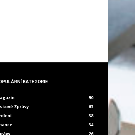
OPULÁRNÍ KATEGORIE
agazín
90
iskové Zprávy
63
ydlení
38
inance
34
právy
26