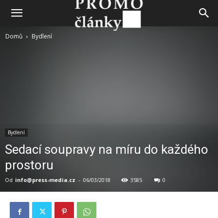
Domů
Bydlení
Bydlení
Sedací soupravy na míru do každého
prostoru
Od
info@press-media.cz
-
06/03/2018
3585
0