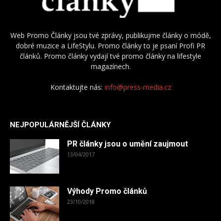
Web Promo Články jsou tvé zprávy, publikujme články o módě,
dobré muzice a LifeStylu. Promo články to je psaní Profi PR
článků. Promo články vydají tvé promo články na lifestyle
magazínech.
Kontaktujte nás:
info@press-media.cz
NEJPOPULÁRNĚJŠÍ ČLÁNKY
PR články jsou o umění zaujmout
13/04/2017
Výhody Promo článků
23/10/2018