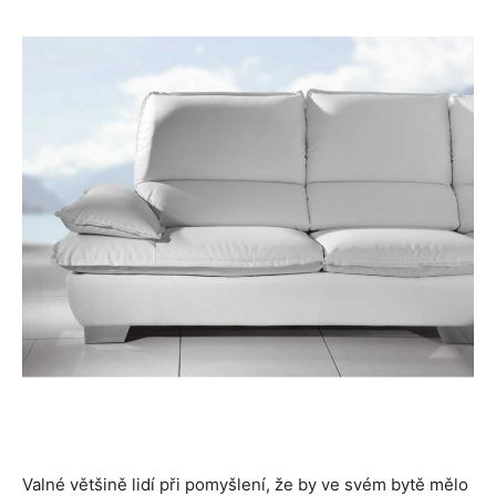
Valné většině lidí při pomyšlení, že by ve svém bytě mělo