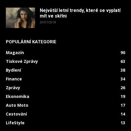
Největší letní trendy, které se vyplatí
mít ve skříni
20/07/2018
POPULÁRNÍ KATEGORIE
Magazín
90
Tiskové Zprávy
63
Bydlení
38
Finance
34
Zprávy
26
Ekonomika
19
Auto Moto
17
Cestování
14
LifeStyle
13