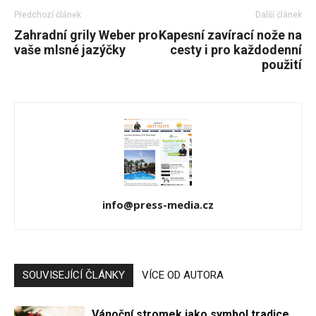
Předchozí článek
Další článek
Zahradní grily Weber pro
Kapesní zavírací nože na
vaše mlsné jazýčky
cesty i pro každodenní
použití
info@press-media.cz
SOUVISEJÍCÍ ČLÁNKY
VÍCE OD AUTORA
Vánoční stromek jako symbol tradice