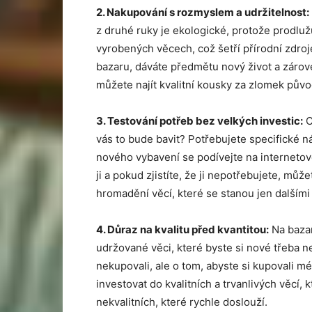
2. Nakupování s rozmyslem a udržitelnost:
z druhé ruky je ekologické, protože prodlu
vyrobených věcech, což šetří přírodní zdroj
bazaru, dáváte předmětu nový život a zárov
můžete najít kvalitní kousky za zlomek půvo
3. Testování potřeb bez velký
ch investic:
C
vás to bude bavit? Potřebujete specifické n
nového vybavení se podívejte na internetové
ji a pokud zjistíte, že ji nepotřebujete, mů
hromadění věcí, které se stanou jen dalšími 
4. Důraz na kvalitu před kvantitou:
Na bazar
udržované věci, které byste si nové třeba n
nekupovali, ale o tom, abyste si kupovali m
investovat do kvalitních a trvanlivých věcí,
nekvalitních, které rychle doslouží.