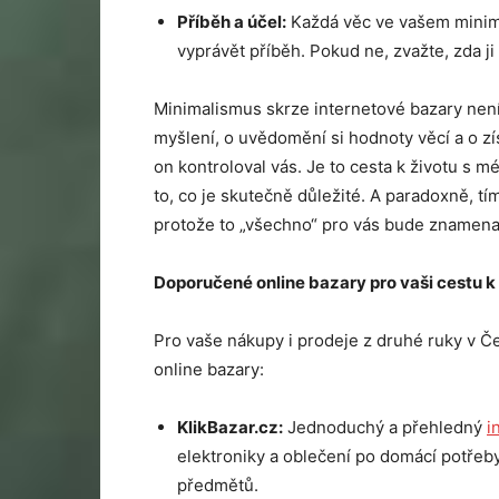
Příbě
h a
úč
el:
Každá věc ve vašem minima
vyprávět příběh. Pokud ne, zvažte, zda j
Minimalismus skrze internetové bazary není
myšlení, o uvědomění si hodnoty věcí a o z
on kontroloval vás. Je to cesta k životu s
to, co je skutečně důležité. A paradoxně, 
protože to „všechno“ pro vás bude znamena
Doporučen
é
online bazary pro vaši cestu 
Pro vaše nákupy i prodeje z druhé ruky v Č
online bazary:
KlikBazar.cz:
Jednoduchý a přehledný
i
elektroniky a oblečení po domácí potřeby
předmětů.