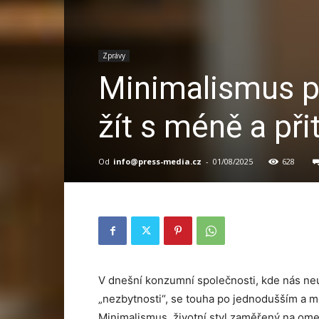
Zprávy
Minimalismus př
žít s méně a př
Od
info@press-media.cz
-
01/08/2025
628
V dnešní konzumní společnosti, kde nás neu
„nezbytnosti“, se touha po jednodušším a mé
Minimalismus, životní styl zaměřený na omez