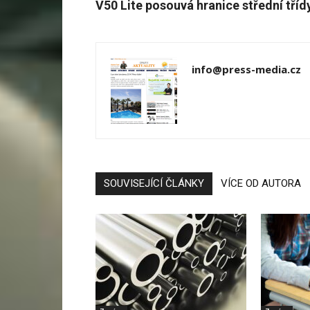
V50 Lite posouvá hranice střední tříd
info@press-media.cz
SOUVISEJÍCÍ ČLÁNKY
VÍCE OD AUTORA