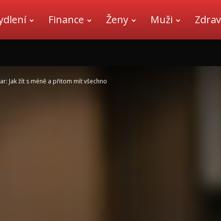
ydlení
Finance
Ženy
Muži
Zdrav
r: Jak žít s méně a přitom mít všechno