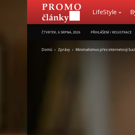
LifeStyle
B
Promo
ČTVRTEK, 6 SRPNA, 2026
PŘIHLÁŠENÍ / REGISTRACE
články
Domů
Zprávy
Minimalismus přes internetový baza