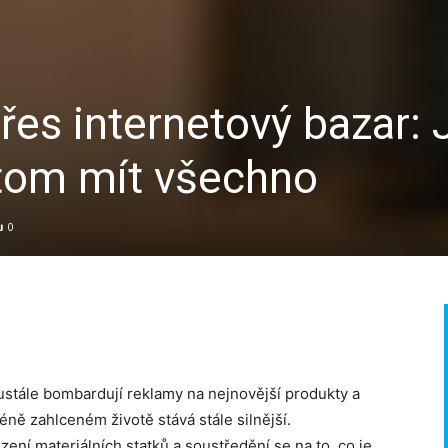
es internetový bazar: 
itom mít všechno
0
stále bombardují reklamy na nejnovější produkty a
ně zahlceném životě stává stále silnější.
ení materiálních statků a soustředění se na to, co je