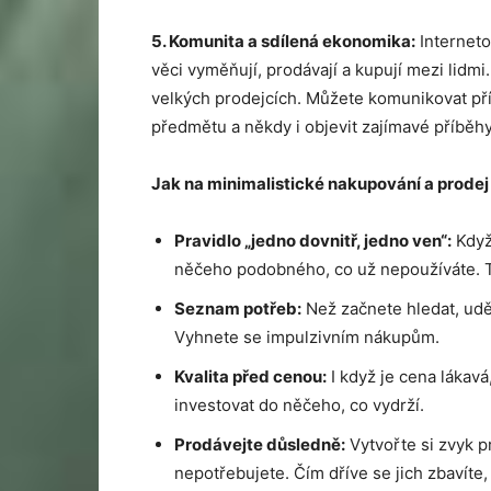
5. Komunita a sdílená ekonomika:
Interneto
věci vyměňují, prodávají a kupují mezi lidmi.
velkých prodejcích. Můžete komunikovat přím
předmětu a někdy i objevit zajímavé příběhy
Jak na minimalistick
é
nakupování a prodej
Pravidlo „jedno dovnitř, jedno ven“:
Když
něčeho podobného, co už nepoužíváte. To
Seznam potřeb:
Než začnete hledat, udě
Vyhnete se impulzivním nákupům.
Kvalita př
ed cenou:
I když je cena lákavá
investovat do něčeho, co vydrží.
Prod
ávejte důsledně:
Vytvořte si zvyk p
nepotřebujete. Čím dříve se jich zbavíte,