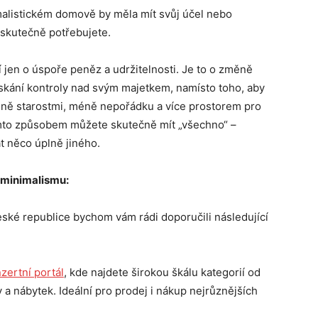
listickém domově by měla mít svůj účel nebo
i skutečně potřebujete.
 jen o úspoře peněz a udržitelnosti. Je to o změně
ískání kontroly nad svým majetkem, namísto toho, aby
 méně starostmi, méně nepořádku a více prostorem pro
tímto způsobem můžete skutečně mít „všechno“ –
t něco úplně jiného.
k minimalismu:
eské republice bychom vám rádi doporučili následující
nzertn
í portál
, kde najdete širokou škálu kategorií od
 a nábytek. Ideální pro prodej i nákup nejrůznějších