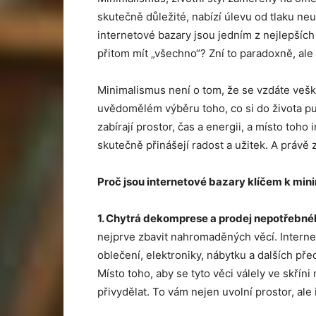
skutečně důležité, nabízí úlevu od tlaku n
internetové bazary jsou jedním z nejlepších n
přitom mít „všechno“? Zní to paradoxně, ale
Minimalismus není o tom, že se vzdáte veške
uvědomělém výběru toho, co si do života pus
zabírají prostor, čas a energii, a místo toh
skutečně přinášejí radost a užitek. A právě
Proč jsou internetov
é
bazary klíčem k min
1. Chytrá dekomprese a prodej nepotřebn
é
nejprve zbavit nahromaděných věcí. Interne
oblečení, elektroniky, nábytku a dalších př
Místo toho, aby se tyto věci válely ve skříni
přivydělat. To vám nejen uvolní prostor, ale 