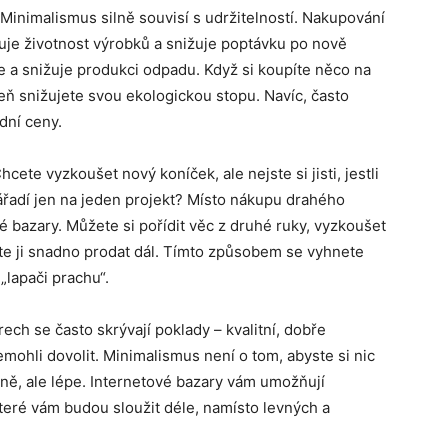
Minimalismus silně souvisí s udržitelností. Nakupování
žuje životnost výrobků a snižuje poptávku po nově
e a snižuje produkci odpadu. Když si koupíte něco na
eň snižujete svou ekologickou stopu. Navíc, často
dní ceny.
hcete vyzkoušet nový koníček, ale nejste si jisti, jestli
ářadí jen na jeden projekt? Místo nákupu drahého
 bazary. Můžete si pořídit věc z druhé ruky, vyzkoušet
žete ji snadno prodat dál. Tímto způsobem se vyhnete
„lapači prachu“.
ech se často skrývají poklady – kvalitní, dobře
emohli dovolit. Minimalismus není o tom, abyste si nic
éně, ale lépe. Internetové bazary vám umožňují
 které vám budou sloužit déle, namísto levných a