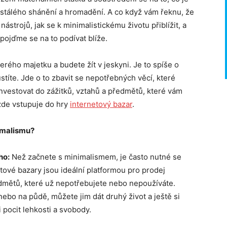
eustálého shánění a hromadění. A co když vám řeknu, že
ástrojů, jak se k minimalistickému životu přiblížit, a
 pojďme se na to podívat blíže.
rého majetku a budete žít v jeskyni. Je to spíše o
títe. Jde o to zbavit se nepotřebných věcí, které
o investovat do zážitků, vztahů a předmětů, které vám
 zde vstupuje do hry
internetov
ý bazar
.
imalismu?
ho:
Než začnete s minimalismem, je často nutné se
tové bazary jsou ideální platformou pro prodej
edmětů, které už nepotřebujete nebo nepoužíváte.
 nebo na půdě, můžete jim dát druhý život a ještě si
i pocit lehkosti a svobody.