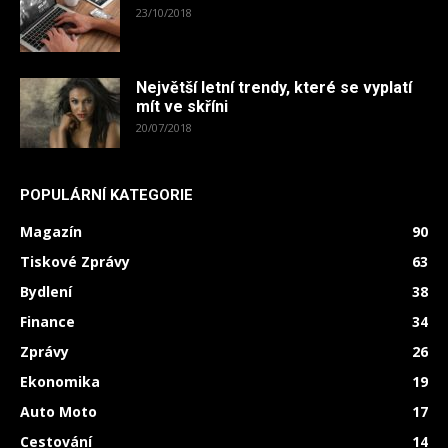
23/10/2018
Největší letní trendy, které se vyplatí
mít ve skříni
20/07/2018
POPULÁRNÍ KATEGORIE
Magazín
90
Tiskové Zprávy
63
Bydlení
38
Finance
34
Zprávy
26
Ekonomika
19
Auto Moto
17
Cestování
14