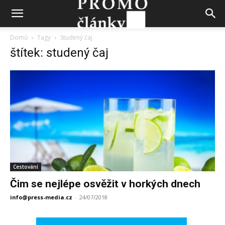
Domů
Tagy
Studený čaj
štítek: studený čaj
Cestování
Čim se nejlépe osvěžit v horkých dnech
info@press-media.cz
-
24/07/2018