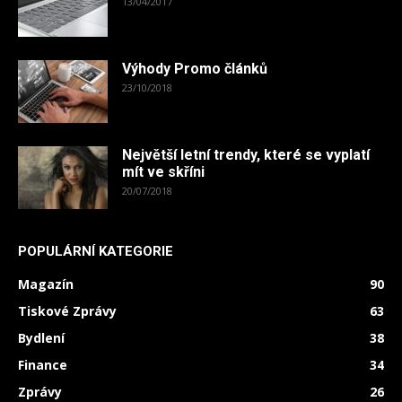
13/04/2017
Výhody Promo článků
23/10/2018
Největší letní trendy, které se vyplatí
mít ve skříni
20/07/2018
POPULÁRNÍ KATEGORIE
Magazín
90
Tiskové Zprávy
63
Bydlení
38
Finance
34
Zprávy
26