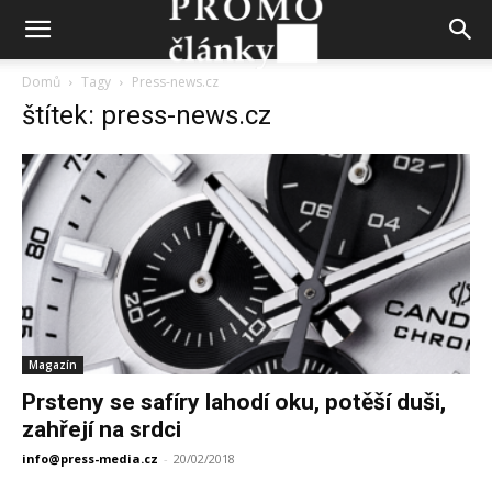
Domů
Tagy
Press-news.cz
štítek: press-news.cz
Magazín
Prsteny se safíry lahodí oku, potěší duši,
zahřejí na srdci
info@press-media.cz
-
20/02/2018