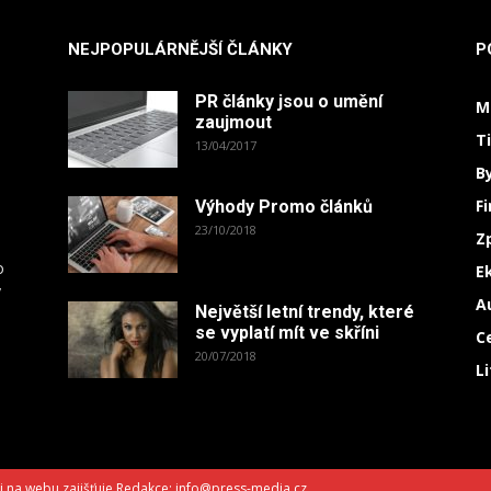
NEJPOPULÁRNĚJŠÍ ČLÁNKY
P
PR články jsou o umění
M
zaujmout
T
13/04/2017
B
F
Výhody Promo článků
23/10/2018
Z
o
E
y
A
Největší letní trendy, které
.
se vyplatí mít ve skříni
C
20/07/2018
L
i na webu zajišťuje Redakce: info@press-media.cz