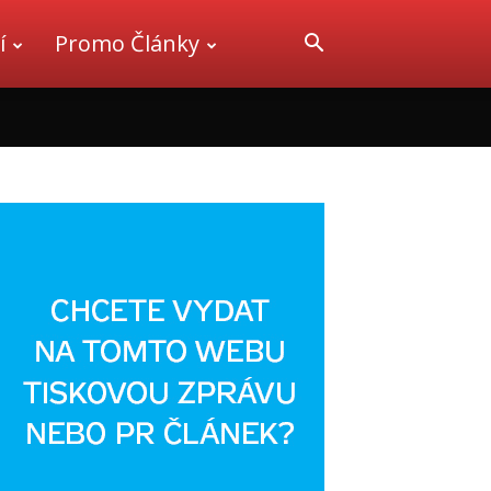
í
Promo Články