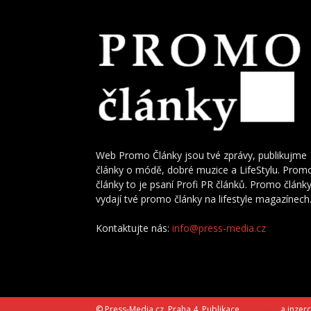
Web Promo Články jsou tvé zprávy, publikujme
články o módě, dobré muzice a LifeStylu. Prom
články to je psaní Profi PR článků. Promo článk
vydají tvé promo články na lifestyle magazínech
Kontaktujte nás:
info@press-media.cz
© Press-Media.cz, Praha 4, Publikace
PR článků
a inzerc