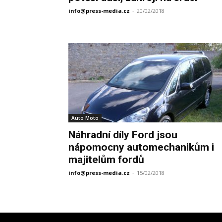
info@press-media.cz
-
20/02/2018
Auto Moto
Náhradní díly Ford jsou
nápomocny automechanikům i
majitelům fordů
info@press-media.cz
-
15/02/2018