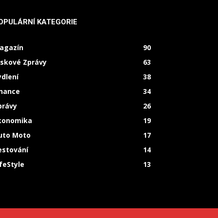
OPULÁRNÍ KATEGORIE
agazín
90
iskové Zprávy
63
ydlení
38
inance
34
právy
26
konomika
19
uto Moto
17
estování
14
ifeStyle
13