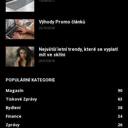
13/04/2017
Výhody Promo článků
23/10/2018
Největší letní trendy, které se vyplatí
mít ve skříni
20/07/2018
POPULÁRNÍ KATEGORIE
Magazín
90
Tiskové Zprávy
63
Bydlení
38
Finance
34
Zprávy
26