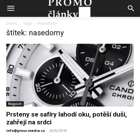
Domů
Tagy
Nasedomy
štítek: nasedomy
Magazín
Prsteny se safíry lahodí oku, potěší duši,
zahřejí na srdci
info@press-media.cz
-
20/02/2018