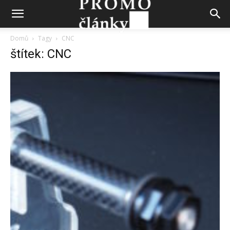
Domů
Tagy
CNC
štítek: CNC