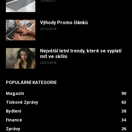
13/04/2017
Výhody Promo článků
23/10/2018
Největší letní trendy, které se vyplatí
mít ve skříni
20/07/2018
POPULÁRNÍ KATEGORIE
Magazín
90
Tiskové Zprávy
63
Bydlení
38
Finance
34
Zprávy
26