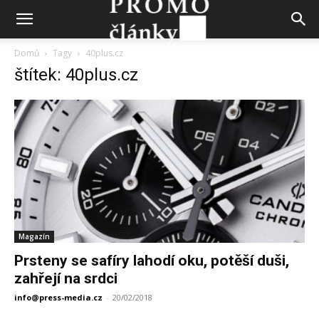
Domů
Tagy
40plus.cz
štítek: 40plus.cz
Magazín
Prsteny se safíry lahodí oku, potěší duši,
zahřejí na srdci
info@press-media.cz
-
20/02/2018