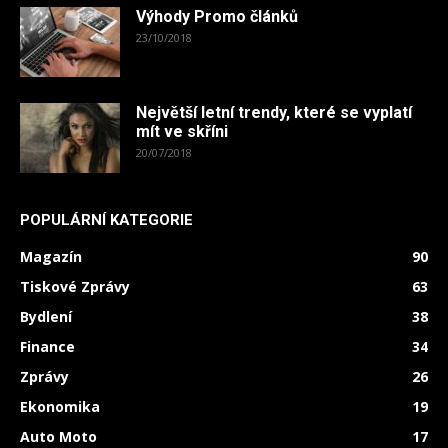
Výhody Promo článků
23/10/2018
Největší letní trendy, které se vyplatí
mít ve skříni
20/07/2018
POPULÁRNÍ KATEGORIE
Magazín
90
Tiskové Zprávy
63
Bydlení
38
Finance
34
Zprávy
26
Ekonomika
19
Auto Moto
17