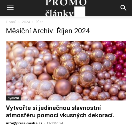
Domů
2024
Říjen
Měsíční Archiv: Říjen 2024
Bydlení
Vytvořte si jedinečnou slavnostní
atmosféru pomocí vkusných dekorací.
info@press-media.cz
-
11/10/2024