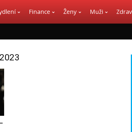
ydlení
Finance
Ženy
Muži
Zdrav
 2023
–