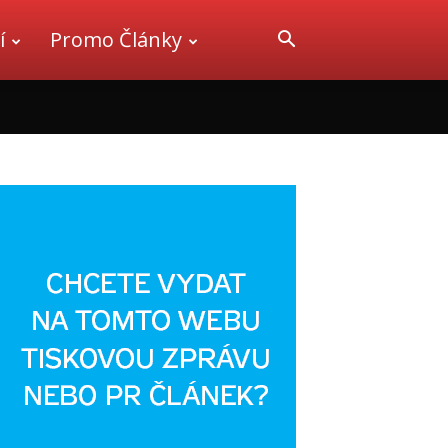
í
Promo Články