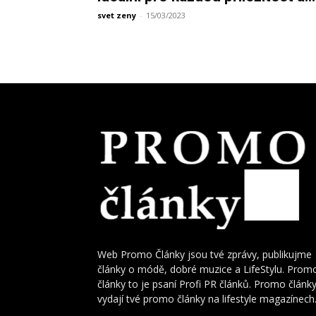
svet zeny
-
15/03/2023
Web Promo Články jsou tvé zprávy, publikujme
články o módě, dobré muzice a LifeStylu. Prom
články to je psaní Profi PR článků. Promo článk
vydají tvé promo články na lifestyle magazínech