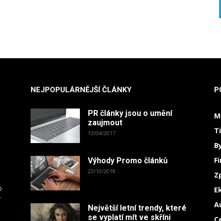
NEJPOPULÁRNĚJŠÍ ČLÁNKY
P
PR články jsou o umění
M
zaujmout
T
13/04/2017
B
F
Výhody Promo článků
23/10/2018
Z
o
E
y
A
Největší letní trendy, které
.
se vyplatí mít ve skříni
C