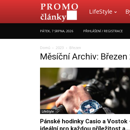
LifeStyle
B
Promo
PÁTEK, 7 SRPNA, 2026
PŘIHLÁŠENÍ / REGISTRACE
články
Domů
2023
Březen
Měsíční Archiv: Březen
LifeStyle
Pánské hodinky Casio a Vostok 
ideální pro každou příležitost a...