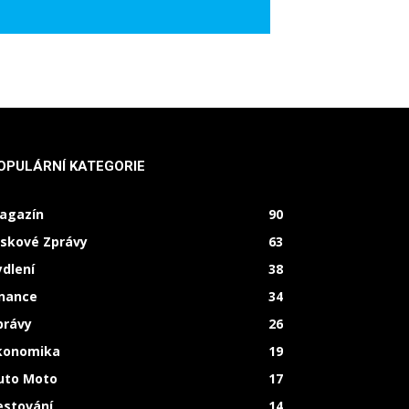
OPULÁRNÍ KATEGORIE
agazín
90
iskové Zprávy
63
ydlení
38
inance
34
právy
26
konomika
19
uto Moto
17
estování
14