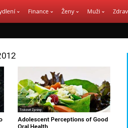
ydlení
Finance
Ženy
Muži
Zdrav
2012
Tiskové Zprávy
o
Adolescent Perceptions of Good
Oral Health