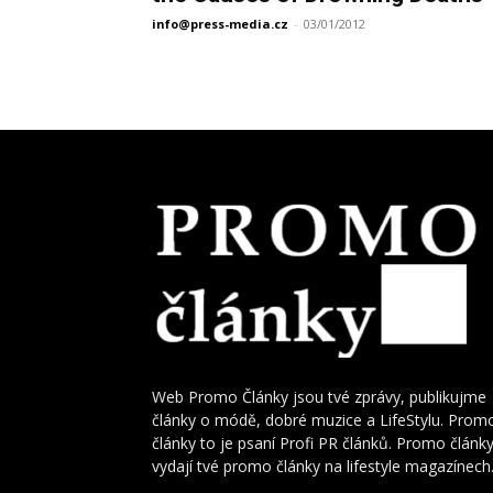
info@press-media.cz
-
03/01/2012
Web Promo Články jsou tvé zprávy, publikujme
články o módě, dobré muzice a LifeStylu. Prom
články to je psaní Profi PR článků. Promo článk
vydají tvé promo články na lifestyle magazínech