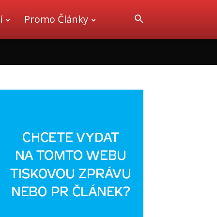
í
Promo Články