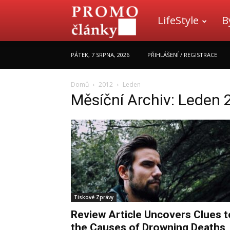
LifeStyle
B
Promo
PÁTEK, 7 SRPNA, 2026
PŘIHLÁŠENÍ / REGISTRACE
články
Domů
2012
Leden
Měsíční Archiv: Leden 
Tiskové Zprávy
Review Article Uncovers Clues t
the Causes of Drowning Deaths