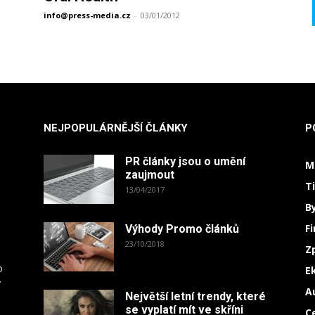
info@press-media.cz
-
03/01/2012
NEJPOPULÁRNĚJŠÍ ČLÁNKY
P
PR články jsou o umění
M
zaujmout
T
13/04/2017
B
F
Výhody Promo článků
23/10/2018
Z
o
E
y
A
Největší letní trendy, které
.
se vyplatí mít ve skříni
C