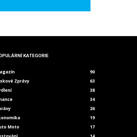
OPULÁRNÍ KATEGORIE
agazín
90
iskové Zprávy
63
ydlení
38
inance
34
právy
26
konomika
19
uto Moto
17
estování
14